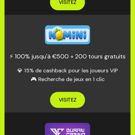
VISITEZ
⚡️ 100% jusqu'à €500 + 200 tours gratuits
💎 15% de cashback pour les joueurs VIP
🎮 Recherche de jeux en 1 clic
VISITEZ