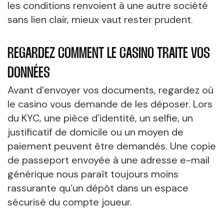
les conditions renvoient à une autre société
sans lien clair, mieux vaut rester prudent.
REGARDEZ COMMENT LE CASINO TRAITE VOS
DONNÉES
Avant d’envoyer vos documents, regardez où
le casino vous demande de les déposer. Lors
du KYC, une pièce d’identité, un selfie, un
justificatif de domicile ou un moyen de
paiement peuvent être demandés. Une copie
de passeport envoyée à une adresse e-mail
générique nous paraît toujours moins
rassurante qu’un dépôt dans un espace
sécurisé du compte joueur.