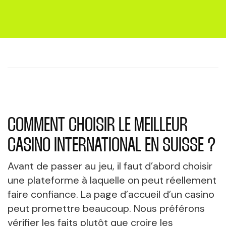
COMMENT CHOISIR LE MEILLEUR
CASINO INTERNATIONAL EN SUISSE ?
Avant de passer au jeu, il faut d’abord choisir
une plateforme à laquelle on peut réellement
faire confiance. La page d’accueil d’un casino
peut promettre beaucoup. Nous préférons
vérifier les faits plutôt que croire les