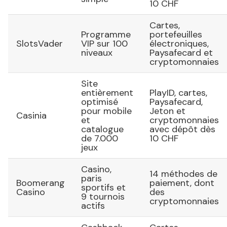
10 CHF
Cartes,
Programme
portefeuilles
SlotsVader
VIP sur 100
électroniques,
niveaux
Paysafecard et
cryptomonnaies
Site
entièrement
PlayID, cartes,
optimisé
Paysafecard,
pour mobile
Jeton et
Casinia
et
cryptomonnaies
catalogue
avec dépôt dès
de 7.000
10 CHF
jeux
Casino,
14 méthodes de
paris
Boomerang
paiement, dont
sportifs et
Casino
des
9 tournois
cryptomonnaies
actifs