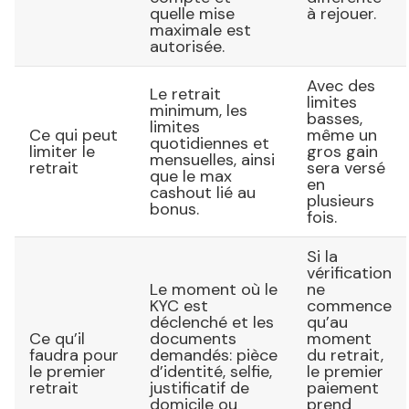
quelle mise
à rejouer.
maximale est
autorisée.
Avec des
Le retrait
limites
minimum, les
basses,
limites
Ce qui peut
même un
quotidiennes et
limiter le
gros gain
mensuelles, ainsi
retrait
sera versé
que le max
en
cashout lié au
plusieurs
bonus.
fois.
Si la
vérification
Le moment où le
ne
KYC est
commence
déclenché et les
qu’au
Ce qu’il
documents
moment
faudra pour
demandés: pièce
du retrait,
le premier
d’identité, selfie,
le premier
retrait
justificatif de
paiement
domicile ou
prend