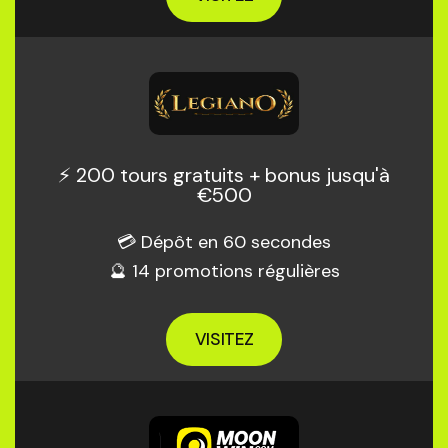
⚡️ 200 tours gratuits + bonus jusqu'à
€500
💳 Dépôt en 60 secondes
🔮 14 promotions régulières
VISITEZ