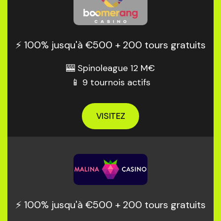
⚡️ 100% jusqu'à €500 + 200 tours gratuits
🎰 Spinoleague 12 M€
📱 9 tournois actifs
VISITEZ
⚡️ 100% jusqu'à €500 + 200 tours gratuits