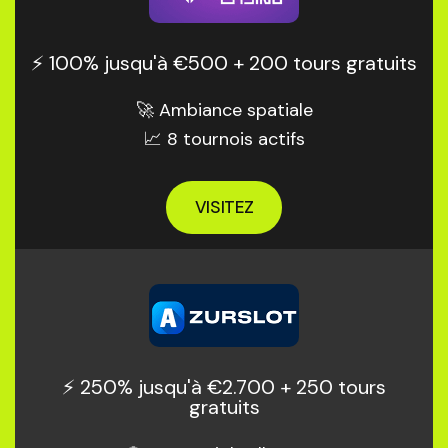
⚡️ 100% jusqu'à €500 + 200 tours gratuits
🚀 Ambiance spatiale
📈 8 tournois actifs
VISITEZ
⚡️ 250% jusqu'à €2.700 + 250 tours
gratuits