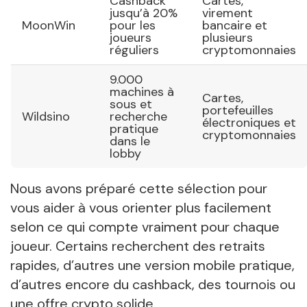
Cashback
Cartes,
jusqu’à 20%
virement
MoonWin
pour les
bancaire et
joueurs
plusieurs
réguliers
cryptomonnaies
9.000
machines à
Cartes,
sous et
portefeuilles
Wildsino
recherche
électroniques et
pratique
cryptomonnaies
dans le
lobby
Nous avons préparé cette sélection pour
vous aider à vous orienter plus facilement
selon ce qui compte vraiment pour chaque
joueur. Certains recherchent des retraits
rapides, d’autres une version mobile pratique,
d’autres encore du cashback, des tournois ou
une offre crypto solide.