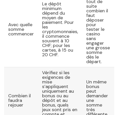
tout de
Le dépôt
suite
minimum
combien il
dépend du
faut
moyen de
déposer
paiement. Pour
Avec quelle
pour
les
somme
tester le
cryptomonnaies,
commencer
casino
il commence
sans
souvent à 10
engager
CHF; pour les
une grosse
cartes, à 15 ou
somme
20 CHF.
dès le
départ.
Vérifiez si les
exigences de
mise
Un même
s’appliquent
bonus
uniquement au
peut
Combien il
bonus ou au
demander
faudra
dépôt et au
une
rejouer
bonus, quels
somme
jeux sont pris en
très
compte et
différente