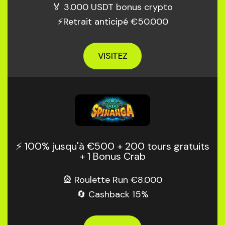
🏅 3.000 USDT bonus crypto
⚡Retrait anticipé €50.000
VISITEZ
⚡️ 100% jusqu'à €500 + 200 tours gratuits
+ 1 Bonus Crab
🎡 Roulette Run €8.000
🔄 Cashback 15%