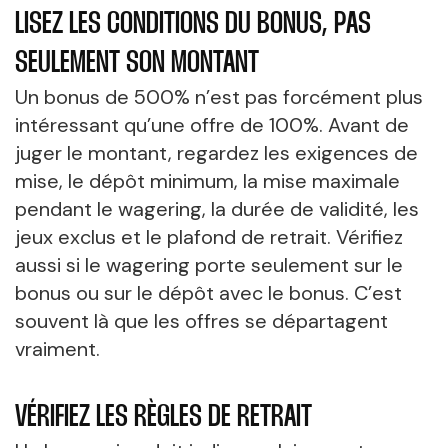
LISEZ LES CONDITIONS DU BONUS, PAS
SEULEMENT SON MONTANT
Un bonus de 500% n’est pas forcément plus
intéressant qu’une offre de 100%. Avant de
juger le montant, regardez les exigences de
mise, le dépôt minimum, la mise maximale
pendant le wagering, la durée de validité, les
jeux exclus et le plafond de retrait. Vérifiez
aussi si le wagering porte seulement sur le
bonus ou sur le dépôt avec le bonus. C’est
souvent là que les offres se départagent
vraiment.
VÉRIFIEZ LES RÈGLES DE RETRAIT