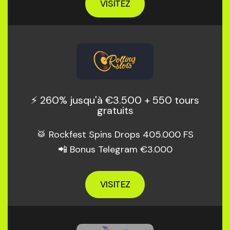
VISITEZ
⚡️ 260% jusqu'à €3.500 + 550 tours
gratuits
🥁 Rockfest Spins Drops 405.000 FS
📲 Bonus Telegram €3.000
VISITEZ